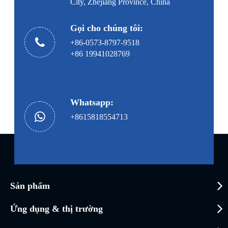
City, Zhejiang Province, China
Gọi cho chúng tôi:
+86-0573-8797-9518
+86 19941028769
Whatsapp:
+8615818554713
Sản phẩm
Ứng dụng & thị trường