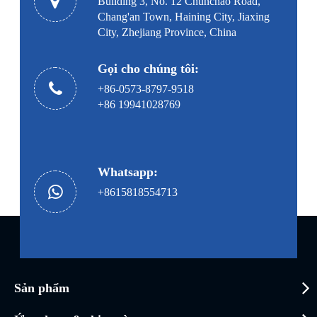
Building 3, No. 12 Chunchao Road,
Chang'an Town, Haining City, Jiaxing
City, Zhejiang Province, China
Gọi cho chúng tôi:
+86-0573-8797-9518
+86 19941028769
Whatsapp:
+8615818554713
Sản phẩm