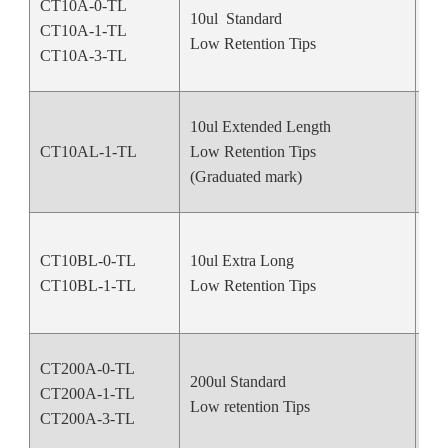
CT10A-0-TL
10ul Standard
CT10A-1-TL
Nat
Low Retention Tips
CT10A-3-TL
10ul Extended Length
CT10AL-1-TL
Low Retention Tips
Nat
(Graduated mark)
CT10BL-0-TL
10ul Extra Long
Nat
CT10BL-1-TL
Low Retention Tips
CT200A-0-TL
200ul Standard
CT200A-1-TL
Nat
Low retention Tips
CT200A-3-TL