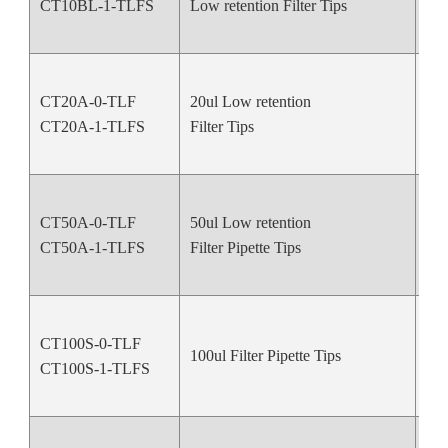
CT10BL-1-TLFS
Low retention Filter Tips
CT20A-0-TLF
20ul Low retention
Nat
CT20A-1-TLFS
Filter Tips
CT50A-0-TLF
50ul Low retention
Nat
CT50A-1-TLFS
Filter Pipette Tips
CT100S-0-TLF
100ul Filter Pipette Tips
Nat
CT100S-1-TLFS