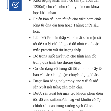
Khối lượng khác nhau có sẵn (từ 10ul đến
1250ul) cho các nhu cầu nghiên cứu khoa
học khác nhau.
Phiên bản dài hơn rất tốt cho việc bơm chất
lỏng từ ống dài hơn hoặc Thùng chứa sâu
hơn.
Liên kết Protein thấp và bề mặt siêu mịn rất
tốt để xử lý chất lỏng có độ nhớt cao hoặc
mức protein với dư lượng thấp ..
Độ trong suốt tuyệt vời cho hình ảnh tốt
trong quá trình tạo đường ống.
Có sẵn dạng vô trùng rất tốt cho nuôi cấy tế
bào và các xét nghiệm chuyên dụng khác.
Được làm bằng polypropylene y tế từ nhà
sản xuất nổi tiếng trên toàn cầu.
Được sản xuất bởi máy tạo khuôn phun điện
tốc độ cao suitomo/demag với khuôn có độ
chính xác cao trong xưởng sạch Class