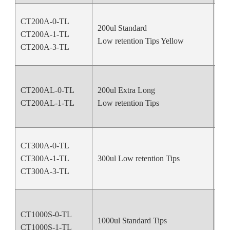
CT200A-0-TL
200ul Standard
CT200A-1-TL
Ye
Low retention Tips Yellow
CT200A-3-TL
CT200AL-0-TL
200ul Extra Long
Nat
CT200AL-1-TL
Low retention Tips
CT300A-0-TL
CT300A-1-TL
300ul Low retention Tips
Nat
CT300A-3-TL
CT1000S-0-TL
1000ul Standard Tips
Nat
CT1000S-1-TL