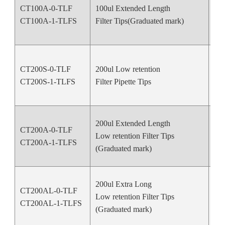
CT100A-0-TLF
100ul Extended Length
Nat
CT100A-1-TLFS
Filter Tips(Graduated mark)
CT200S-0-TLF
200ul Low retention
Nat
CT200S-1-TLFS
Filter Pipette Tips
200ul Extended Length
CT200A-0-TLF
Low retention Filter Tips
Nat
CT200A-1-TLFS
(Graduated mark)
200ul Extra Long
CT200AL-0-TLF
Low retention Filter Tips
Nat
CT200AL-1-TLFS
(Graduated mark)