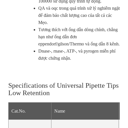
100000 sử dụng quy trình tự động.
QA và oqc trong quá trình xử lý nghiêm ngặt
để đảm bảo chất lượng cao của tất cả các
Mẹo.
Tương thích với ống dẫn dòng chính, chẳng
hạn như ống dẫn đơn
eppendorf/gilson/Thermo và ống dẫn 8 kênh.
Dnase-, rnase-, ATP-, và pyrogen miễn phí
được chứng nhận.
Specifications of Universal Pipette Tips
Low Retention
Cat.No.
Name
Col