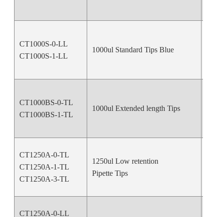
CT1000S-0-LL
1000ul Standard Tips Blue
Bl
CT1000S-1-LL
CT1000BS-0-TL
1000ul Extended length Tips
Nat
CT1000BS-1-TL
CT1250A-0-TL
1250ul Low retention
CT1250A-1-TL
Nat
Pipette Tips
CT1250A-3-TL
CT1250A-0-LL