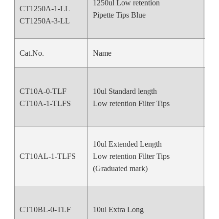
1250ul Low retention
CT1250A-1-LL
Bl
Pipette Tips Blue
CT1250A-3-LL
Cat.No.
Name
Col
CT10A-0-TLF
10ul Standard length
Nat
CT10A-1-TLFS
Low retention Filter Tips
10ul Extended Length
CT10AL-1-TLFS
Low retention Filter Tips
Nat
(Graduated mark)
CT10BL-0-TLF
10ul Extra Long
Nat