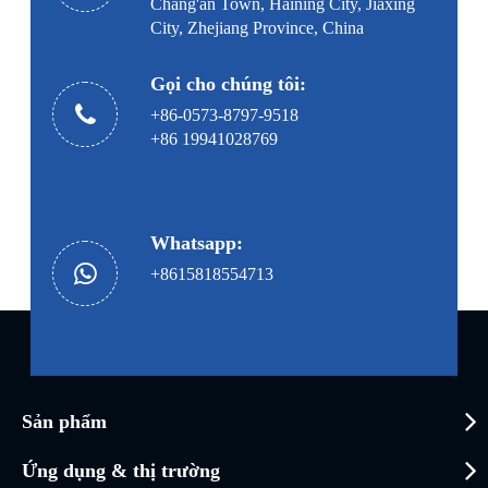
Chang'an Town, Haining City, Jiaxing
City, Zhejiang Province, China
Gọi cho chúng tôi:
+86-0573-8797-9518
+86 19941028769
Whatsapp:
+8615818554713
Sản phẩm
Ứng dụng & thị trường